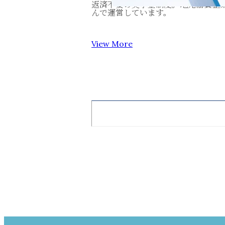
返済不要の奨学金制度。地元協賛企
んで運営しています。
View More