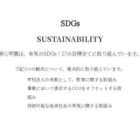
SDGs
SUSTAINABILITY
柳心学園は、本気のSDGs！
17の目標
全てに取り組んでいます
下記3つの観点について、重点的に取り組んでいます。
学校法人の役割として、
教育に関する取組み
事業において排出するCO2を
オフセットする取
組み
持続可能な地域社会の
実現に関する取組み