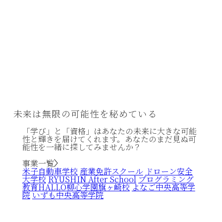
未来は無限の
可能性を秘めている
「学び」と「資格」はあなたの未来に大きな可能
性と輝きを届けてくれます。あなたのまだ見ぬ可
能性を一緒に探してみませんか？
事業一覧
米子自動車学校
産業免許スクール
ドローン安全
大学校
RYUSHIN After School
プログラミング
教育HALLO
柳心学園旗ヶ崎校
よなご中央高等学
院
いずも中央高等学院